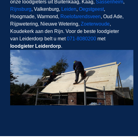
onze loodgieters uit Buitenkaag, Kaag,
Sassenheim
,
Rijnsburg
, Valkenburg,
Leiden
,
Oegstgeest
,
Hoogmade, Warmond,
Roelofarendsveen
, Oud Ade,
Rijpwetering, Nieuwe Wetering,
Zoeterwoude
,
Koudekerk aan den Rijn. Voor de beste loodgieter
van Leiderdorp belt u met
071-8080200
met
loodgieter Leiderdorp
.